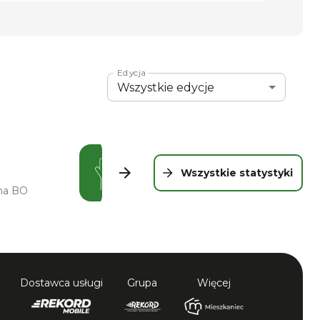
Edycja
Wszystkie edycje
Karta
3
z
5
. Edycja:
Wszystkie edycje
.
0
Wszystkie statystyki
 na BO
głosów papierowych
Dostawca usługi
Grupa
Więcej