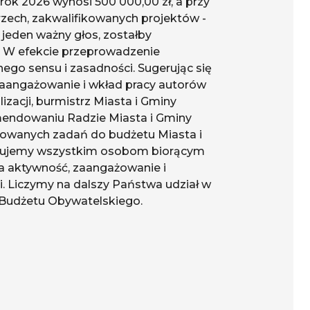
ok 2026 wynosi 500 000,00 zł, a przy
rzech, zakwalifikowanych projektów -
 jeden ważny głos, zostałby
i. W efekcie przeprowadzenie
go sensu i zasadności. Sugerując się
aangażowanie i wkład pracy autorów
zacji, burmistrz Miasta i Gminy
mendowaniu Radzie Miasta i Gminy
owanych zadań do budżetu Miasta i
ękujemy wszystkim osobom biorącym
a aktywność, zaangażowanie i
. Liczymy na dalszy Państwa udział w
 Budżetu Obywatelskiego.