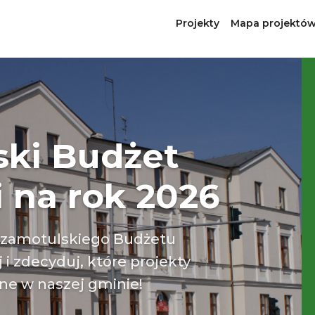
Projekty
Mapa projektó
ski Budżet
 na rok 2026
Szamotulskiego Budżetu
i zdecyduj, które projekty
ne w naszej gminie!