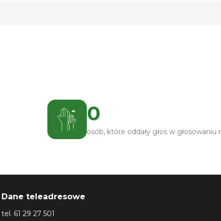
Karta
2
z
5
. Edycja:
Wszystkie edycje
.
0
osób, które oddały głos w głosowaniu
Dane teleadresowe
tel.
61 29 27 501